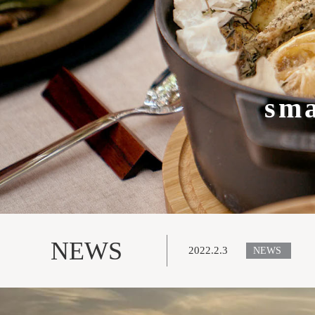
sm
NEWS
2022.2.3
NEWS