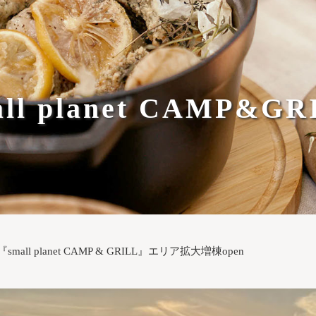
all planet CAMP&GR
『small planet CAMP & GRILL』エリア拡大増棟open