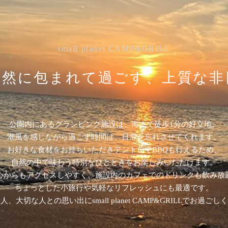
small planet CAMP&GRILL
自然に
包まれて過ごす、
上質な非
公園内にあるグランピング施設は、海まで徒歩1分の好立地。
潮風を感じながら過ごす時間は、日常を忘れさせてくれます。
お好きな食材をお持ちいただきテント前でBBQも行えるため、
自然の中で味わう特別なひとときをお楽しみいただけます。
心からもアクセスしやすく、施設内のカフェでのドリンクも飲み放
ちょっとした小旅行や気軽なリフレッシュにも最適です。
、大切な人との思い出にsmall planet CAMP&GRILLでお過ご