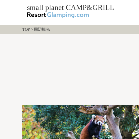
small planet CAMP&GRILL
TOP
>
周辺観光