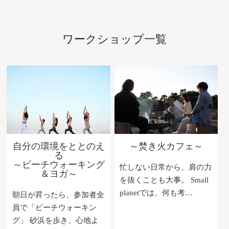
ワークショップ一覧
自分の環境をととのえ
～焚き火カフェ～
る
～ビーチウォーキング
忙しない日常から、肩の力
＆ヨガ～
を抜くことも大事。 Small
planetでは、何も考…
朝日が昇ったら、参加者全
員で「ビーチウォーキン
グ」 砂浜を歩き、心地よ